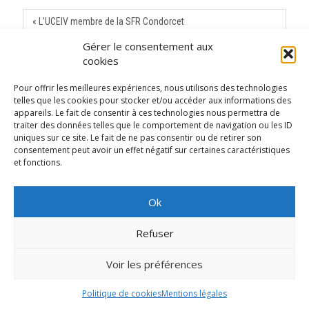
« L’UCEIV membre de la SFR Condorcet
Gérer le consentement aux
12ème conférence de l’EFPP et le 10ème colloque de la SFP »
cookies
Pour offrir les meilleures expériences, nous utilisons des technologies
telles que les cookies pour stocker et/ou accéder aux informations des
MENTIONS LÉGALES
appareils. Le fait de consentir à ces technologies nous permettra de
traiter des données telles que le comportement de navigation ou les ID
uniques sur ce site. Le fait de ne pas consentir ou de retirer son
consentement peut avoir un effet négatif sur certaines caractéristiques
et fonctions.
RÉALISATION SCOSI - PÔLE IPM
Ok
UNIVERSITÉ DU LITTORAL CÔTE D’OPALE
Refuser
Voir les préférences
Politique de cookies
Mentions légales